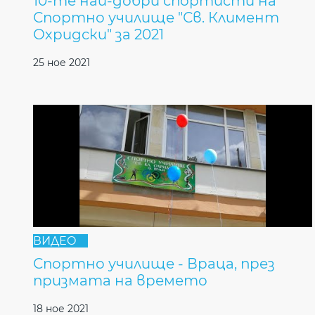
10-те най-добри спортисти на
Спортно училище "Св. Климент
Охридски" за 2021
25 ное 2021
ВИДЕО
Спортно училище - Враца, през
призмата на времето
18 ное 2021