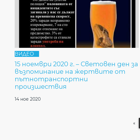
ВИДЕО
15 ноември 2020 г. – Световен ден за
възпоминание на жертвите от
пътнотранспортни
произшествия
14 ное 2020
«